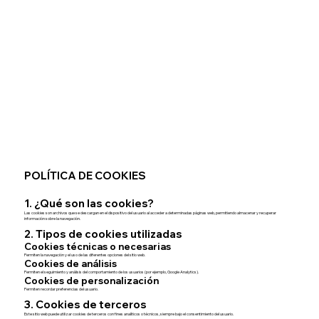
POLÍTICA DE COOKIES
1. ¿Qué son las cookies?
Las cookies son archivos que se descargan en el dispositivo del usuario al acceder a determinadas páginas web, permitiendo almacenar y recuperar
información sobre la navegación.
2. Tipos de cookies utilizadas
Cookies técnicas o necesarias
Permiten la navegación y el uso de las diferentes opciones del sitio web.
Cookies de análisis
Permiten el seguimiento y análisis del comportamiento de los usuarios (por ejemplo, Google Analytics).
Cookies de personalización
Permiten recordar preferencias del usuario.
3. Cookies de terceros
Este sitio web puede utilizar cookies de terceros con fines analíticos o técnicos, siempre bajo el consentimiento del usuario.